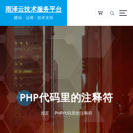
跳
雨泽云技术服务平台
转
到
建站・运维・技术支持
内
容
PHP代码里的注释符
首页
PHP代码里的注释符