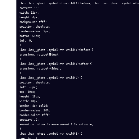
.box .box__ghost .symbol:nth-child(1):before, .box .box__ghost .symbol:nth-
content: '';

width: 12px;

height: 4px;

background: #fff;

position: absolute;

border-radius: 5px;

bottom: 65px;

left: 0;

}

.box .box__ghost .symbol:nth-child(1):before {

transform: rotate(45deg);

}

.box .box__ghost .symbol:nth-child(1):after {

transform: rotate(-45deg);

}

.box .box__ghost .symbol:nth-child(2) {

position: absolute;

left: -5px;

top: 30px;

height: 18px;

width: 18px;

border: 4px solid;

border-radius: 50%;

border-color: #fff;

opacity: .2;

animation: shine 4s ease-in-out 1.3s infinite;

}

.box .box__ghost .symbol:nth-child(3) {

opacity: .2;
