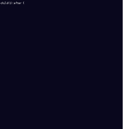
child(1):after {
