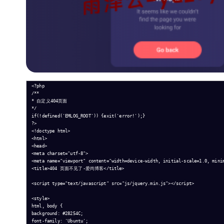
<?php

/**

* 自定义404页面

*/

if(!defined('EMLOG_ROOT')) {exit('error!');}

?>

<!doctype html>

<html>

<head>

<meta charset="utf-8">

<meta name="viewport" content="width=device-width, initial-scale=1.0, minim
<title>404 页面不见了-爱尚博客</title>

<script type="text/javascript" src="js/jquery.min.js"></script>

<style>

html, body {

background: #28254C;

font-family: 'Ubuntu';
