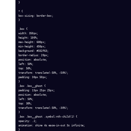
}

* {

box-sizing: border-box;

}

.box {

width: 350px;

height: 100%;

max-height: 600px;

min-height: 450px;

background: #332F63;

border-radius: 20px;

position: absolute;

left: 50%;

top: 50%;

transform: translate(-50%, -50%);

padding: 30px 50px;

}

.box .box__ghost {

padding: 15px 25px 25px;

position: absolute;

left: 50%;

top: 30%;

transform: translate(-50%, -30%);

}

.box .box__ghost .symbol:nth-child(1) {

opacity: .2;

animation: shine 4s ease-in-out 3s infinite;

}
