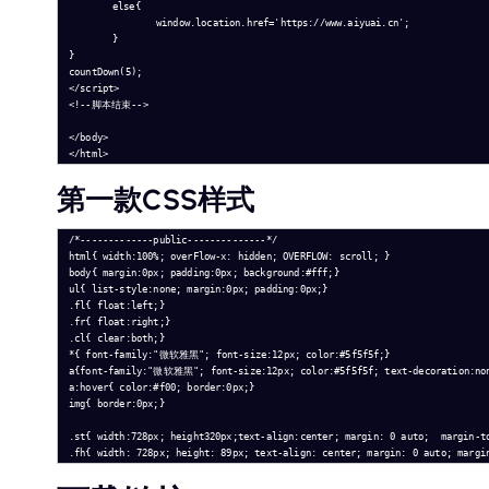
	else{

		window.location.href='https://www.aiyuai.cn';

	} 

}

countDown(5); 

</script> 

<!--脚本结束--> 

</body>

</html>
第一款CSS样式
/*-------------public--------------*/

html{ width:100%; overFlow-x: hidden; OVERFLOW: scroll; }

body{ margin:0px; padding:0px; background:#fff;}

ul{ list-style:none; margin:0px; padding:0px;}

.fl{ float:left;}

.fr{ float:right;}

.cl{ clear:both;}

*{ font-family:"微软雅黑"; font-size:12px; color:#5f5f5f;}

a{font-family:"微软雅黑"; font-size:12px; color:#5f5f5f; text-decoration:non
a:hover{ color:#f00; border:0px;}

img{ border:0px;}

.st{ width:728px; height320px;text-align:center; margin: 0 auto;  margin-to