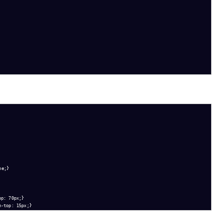
e;}

p: 70px;}
