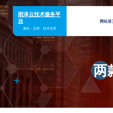
跳
转
雨泽云技术服务平
到
台
网站首
内
建站・运维・技术支持
容
两