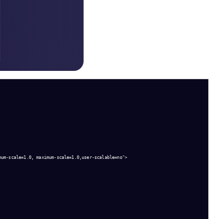
um-scale=1.0, maximum-scale=1.0,user-scalable=no">
