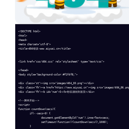
<!DOCTYPE html>

<html>

<head>

<meta charset="utf-8">

<title>404错误-www.aiyuai.cn</title>

<link href="css/404.css" rel="stylesheet" type="text/css">

</head>

<body style="background-color:#f1f4f8;">

<div class="st"><img src="images/404_03.png"></div> 

<div class="fh"><a href="https://www.aiyuai.cn"><img src="images/404_06.png
<div class="fh"><b id="num">5</b>秒后跳转到首页</div>

<!--脚本开始--> 

<script> 

function countDown(secs){ 

	if(--secs>0) {

		document.getElementById("num").innerText=secs;

		setTimeout(function(){countDown(secs)},1000);  

	}
