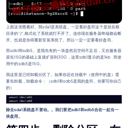
上面这张图看好。我sda1是系统盘。一定看好盘符这个是挂在根
目录的“/”,格式化了系统就打不开了。连你现在服务器终端都会断
开。也就是你得重新安装系统了。所以一定一定要看好盘符。
而sdb1和sdb5。是我先有的一块盘然后空间不足后，又在服务器
原先15G的基础上直接扩容到30G，这里sdb1显示的是1kb 而使
用中的sdb5是15G。
我这里是已经卸载分区了。如果你还在挂载中（使用中的盘）需
要先卸载，卸载命令：（sdb1和sdb5是我的盘符。你要写你自己
的）
umount /dev/sdb1

umount /dev/sdb5
除去sda1系统盘不要动。。我们要把sdb1和sdb5合在一起当一
块盘用。