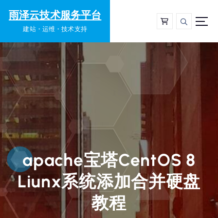
跳
雨泽云技术服务平台
转
到
建站・运维・技术支持
内
容
apache宝塔CentOS 8
Liunx系统添加合并硬盘
教程