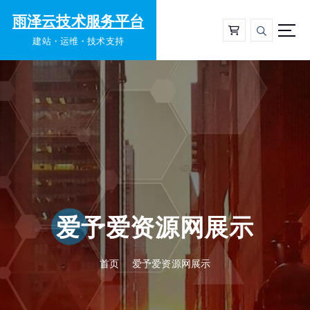
雨泽云技术服务平台
建站・运维・技术支持
爱予爱资源网展示
首页
爱予爱资源网展示